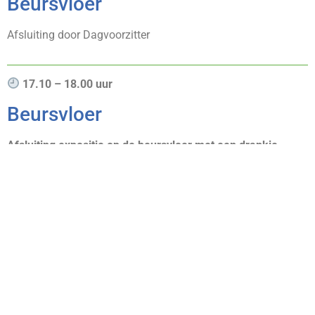
Beursvloer
Afsluiting door Dagvoorzitter
17.10 – 18.00 uur
Beursvloer
Afsluiting expositie op de beursvloer met een drankje
*Wijzigingen voorbehouden
Meer informatie